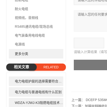
控制电缆
耐火电缆
视频线，音频线
RS485通讯电缆/现场总线
电气装备用电线电缆
电源线
请输入计算结果（填写
更多分类
相关文章
RELATED
ARTICLE
电力电缆护层的选择需要符合哪些要求
电力电缆与普通电线有什么区别
上一篇：
DCEFP 53
WDZA-YJWJ-K3阻燃电缆技术指标
下一篇：
加钢丝特种抗