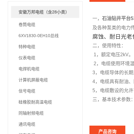
安徽万邦电缆（含28小类）
一，
石油钻井平台5
卷筒电缆
及各种泵类的电力传
6XV1830-0EH10总线
腐蚀、耐日光老
二，使用特性：
特种电缆
1，额定电压2kV。
仪表电缆
2，电缆使用环境温
电焊机电缆
3，电缆导体的长期
计算机屏蔽电缆
4，电缆具有耐油
5，电缆敷设的允许
信号电缆
三，基本技术参数
硅橡胶耐高温电缆
同轴射频电缆
通讯电缆
产品咨询