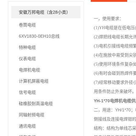
安徽万邦电缆（含28小类）
一，使用要求：
卷筒电缆
(1)YH电缆是在低电
6XV1830-0EH10总线
(2)焊把线电缆长期允
(3)电机引接线电缆
特种电缆
(4)在施放中易受到
仪表电缆
(5)使用环境条件复
电焊机电缆
(6)有时会碰到热焊
计算机屏蔽电缆
(7)经常移动要求外
用条件防止外来破坏
信号电缆
YH-1*70电焊机电缆
硅橡胶耐高温电缆
二，用途：YH/1*7
同轴射频电缆
侧接线及连接电焊钳的
通讯电缆
结构：
结构为单线芯