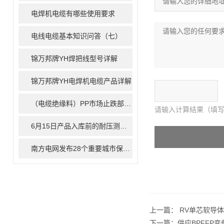
电焊机电缆有哪些使用要求
电线电缆基本知识问答（七）
锦万邦牌YH焊把线型号详解
锦万邦牌YH电焊机电缆产品详解
（电缆绝缘料）PP市场止跌部分反弹 成交商谈为主
请输入计算结果（填写
6月15日产品入库前的耐压测试顺利完成
南方电网发布28个重要城市保底电网专项规划
上一篇：
RV单芯软导
下一篇：
供应BPFFP