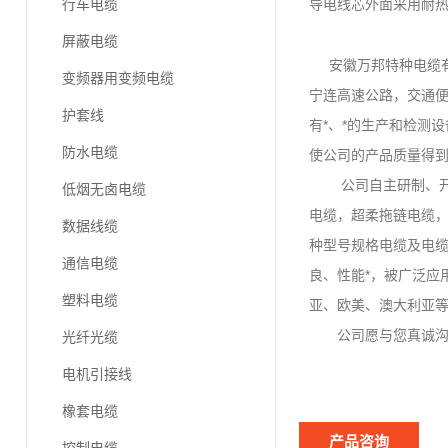
行车电缆
导电线芯外面采用耐热
屏蔽电缆
安徽万邦特种电缆有限
变频器用变频电缆
宁连高速公路，交通便
护套线
有*、*的生产和检测设
防水电缆
使公司的产品质量得
公司自主研制、开发
低烟无卤电缆
电缆，超柔拖链电缆，
数据线缆
种型号规格电缆及电
通信电缆
良、性能*，被广泛应
塑料电缆
亚、欧美、澳大利亚
公司愿与您真诚沟通
光纤光缆
电机引接线
橡套电缆
产品咨询