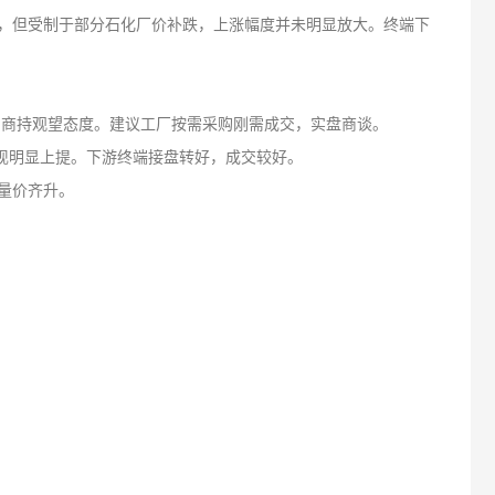
涨，但受制于部分石化厂价补跌，上涨幅度并未明显放大。终端下
贸易商持观望态度。建议工厂按需采购刚需成交，实盘商谈。
现明显上提。下游终端接盘转好，成交较好。
投量价齐升。
。