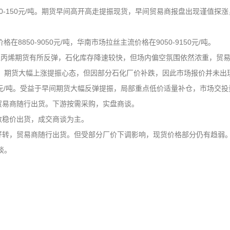
0-150元/吨。期货早间高开高走提振现货，早间贸易商报盘出现谨值探
8850-9050元/吨，华南市场拉丝主流价格在9050-9150元/吨。
油及聚丙烯期货有所反弹，石化库存降速较快，但场内偏空氛围依然浓重，
。期货大幅上涨提振心态，但因部分石化厂价补跌，因此市场报价并未出
0元/吨。受益于早间期货大幅反弹提振，局部重点低价适量补仓，市场交
贸易商随行出货。下游按需采购，实盘商谈。
数稳价出货，成交商谈为主。
好转，贸易商随行出货。但受部分厂价下调影响，现货价格部分仍有趋弱
谈。