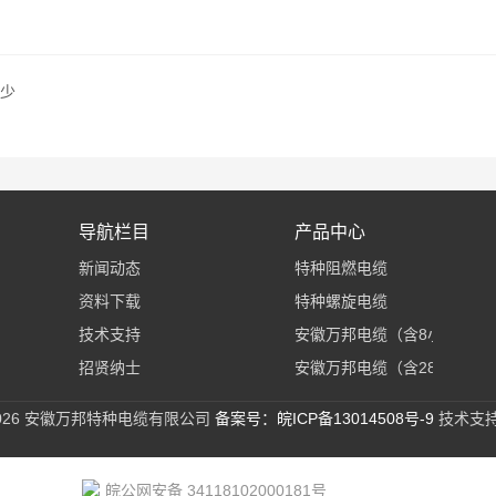
减少
导航栏目
产品中心
新闻动态
特种阻燃电缆
资料下载
特种螺旋电缆
技术支持
安徽万邦电缆（含8小
招贤纳士
类）
安徽万邦电缆（含28小
类）
屏蔽电缆
2026 安徽万邦特种电缆有限公司
备案号：皖ICP备13014508号-9
技术支
耐高温电缆
补偿导线
皖公网安备 34118102000181号