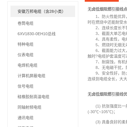
无卤低烟阻燃引接线
安徽万邦电缆（含28小类）
1、防火性能优异，耐火等
时在燃烧中还能耐受
卷筒电缆
2、连续长度长不管
3、截面大单芯电缆截
6XV1830-0EH10总线
4、具有柔性，电缆可
特种电缆
5、燃烧时无烟无毒
6、截面能力过大，电
仪表电缆
触时?电缆护套温度可
7、耐腐蚀，有机绝
电焊机电缆
8、无电磁干扰，防
9、安全性好，防火
计算机屏蔽电缆
连续到电缆全长，大
信号电缆
无卤低烟阻燃引接线
硅橡胶耐高温电缆
(1) 抗张强度比一般P
同轴射频电缆
(-30℃~105℃)；
通讯电缆
(3) 具备良好的柔软