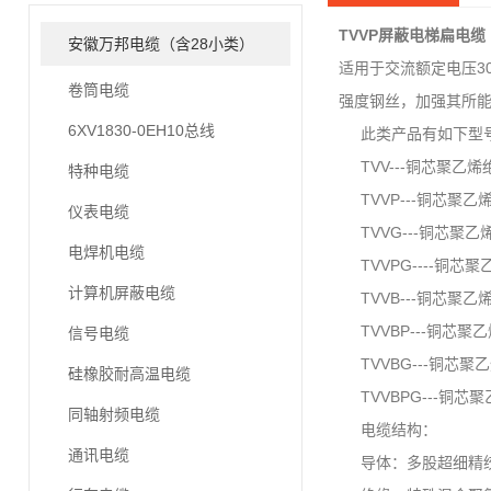
TVVP屏蔽电梯扁电缆
安徽万邦电缆（含28小类）
适用于交流额定电压3
卷筒电缆
强度钢丝，加强其所
6XV1830-0EH10总线
此类产品有如下型号
TVV---铜芯聚乙
特种电缆
TVVP---铜芯聚
仪表电缆
TVVG---铜芯聚
电焊机电缆
TVVPG----铜
计算机屏蔽电缆
TVVB---铜芯聚
TVVBP---铜芯
信号电缆
TVVBG---铜芯
硅橡胶耐高温电缆
TVVBPG---铜
同轴射频电缆
电缆结构：
通讯电缆
导体：多股超细精绞无