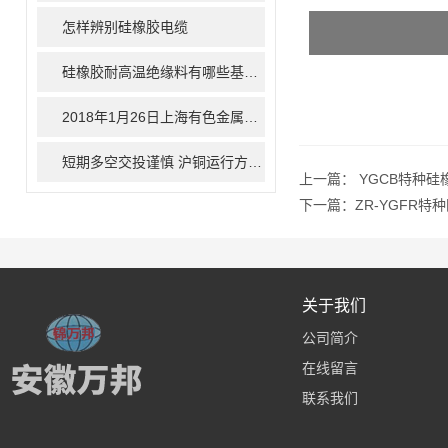
怎样辨别硅橡胶电缆
硅橡胶耐高温绝缘料有哪些基本性能
2018年1月26日上海有色金属现货价格行情
短期多空交投谨慎 沪铜运行方向未定
上一篇：
YGCB特种硅
下一篇：
ZR-YGFR
关于我们
公司简介
在线留言
联系我们