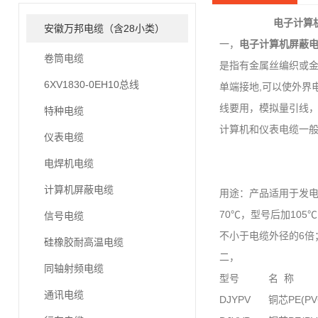
电子计算
安徽万邦电缆（含28小类）
一，
电子计算机屏蔽
卷筒电缆
是指有金属丝编织或
6XV1830-0EH10总线
单端接地,可以使外界
线要用，模拟量引线
特种电缆
计算机和仪表电缆一
仪表电缆
电焊机电缆
计算机屏蔽电缆
用途：产品适用于发
70℃，型号后加105℃
信号电缆
不小于电缆外径的6倍
硅橡胶耐高温电缆
二，
同轴射频电缆
型号
名 称
通讯电缆
DJYPV
铜芯PE(