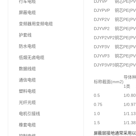
行车电缆
DJYVP
铜芯PE(
DJYPVP
铜芯PE(
屏蔽电缆
DJYP2V
铜芯PE(
变频器用变频电缆
DJYVP2
铜芯PE(
护套线
DJYP2VP2
铜芯PE(
防水电缆
DJYP3V
铜芯PE(
DJYVP3
铜芯PE(
低烟无卤电缆
DJYP3VP3
铜芯PE(
数据线缆
导体
通信电缆
标称截面(mm2)
1类
塑料电缆
0.5
1/0.80
光纤光缆
0.75
1/0.97
电机引接线
1.0
1/1.13
1.5
1/1.38
橡套电缆
蔽层接地通常采用
屏