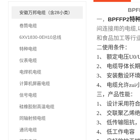
BP
安徽万邦电缆（含28小类）
一，
BPFFP2
卷筒电缆
间连接用的电缆,
6XV1830-0EH10总线
和食品加工等行
二
使用条件：
特种电缆
1、 额定电压U0/U：
仪表电缆
2、 电缆导体长期允
电焊机电缆
3、 安装敷设环境
计算机屏蔽电缆
4、 电缆允许zu
三，
产品性能：
信号电缆
1、 设计采用符合G
硅橡胶耐高温电缆
2、 交联聚乙烯
同轴射频电缆
3、 低传输阻抗
通讯电缆
4、 低工作电容