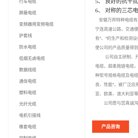
5、 良好的抗干
行车电缆
6、 对称的三芯
屏蔽电缆
安徽万邦特种电缆有限
变频器用变频电缆
宁连高速公路，交通便
护套线
有*、*的生产和检测设
防水电缆
使公司的产品质量得
公司自主研制、开发
低烟无卤电缆
电缆，超柔拖链电缆，
数据线缆
种型号规格电缆及电
通信电缆
良、性能*，被广泛应
塑料电缆
亚、欧美、澳大利亚
公司愿与您真诚沟通
光纤光缆
电机引接线
产品咨询
橡套电缆