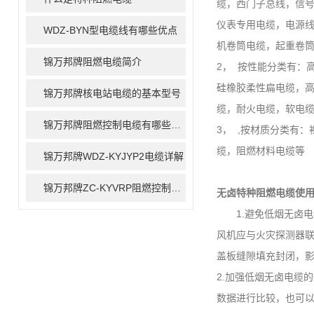
缆，西门子总线，信
仪表专用电缆，电源
WDZ-BYN型电缆线有哪些优点
机卷筒电缆，起重卷筒
锦万邦牌阻燃电缆简介
2， 按性能分类有：
硅橡胶柔性扁电缆，
锦万邦牌核电站电缆的基本型号
缆，耐火电缆，软电
锦万邦牌阻燃控制电缆有哪些型号
3， ,按材质分类有
缆，阻燃材料电缆等
锦万邦牌WDZ-KYJYP2电缆详解
锦万邦牌ZC-KYVRP阻燃控制电缆描述
无卤特种阻燃电缆
使
1.避免低烟无卤电缆
风机应与火灾探测器
盖板缝隙填充封闭，
2.加强低烟无卤电缆
数据进行比较，也可以