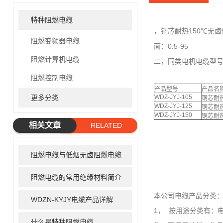
特种阻燃电缆
，铜芯耐热150℃无
阻燃变频器电缆
面：0.5-95
阻燃计算机电缆
二，同类电机电缆型
阻燃控制电缆
产品型号
产品名
更多分类
WDZ-JYJ-105
铜芯耐
WDZ-JYJ-125
铜芯耐
WDZ-JYJ-150
铜芯耐
相关文章
RELATED
ARTICLE
阻燃电缆与低烟无卤阻燃电缆有什么区别
阻燃电缆的常用绝缘材料简介
本公司电缆产品分类
WDZN-KYJY电缆产品详解
1， 按用途分类有：
什么是特种阻燃电缆