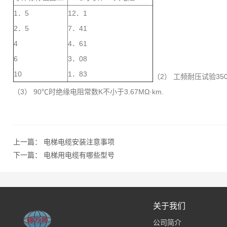
1．5
12．1
2．5
7．41
4
4．61
6
3．08
10
1．83
（2） 工频耐压试验350
（3） 90℃时绝缘电阻常数K不小于3.67MΩ·km.
上一篇：
电梯电缆安装注意事项
下一篇：
电梯用电缆有哪些型号
关于我们
公司简介