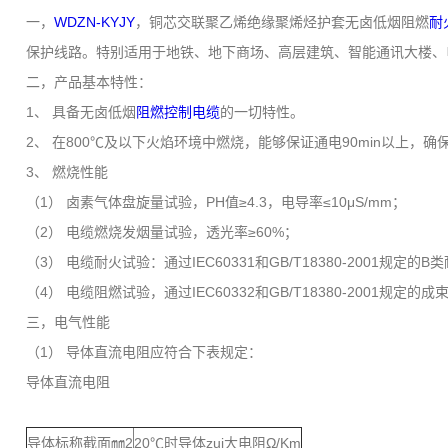
一，
WDZN-KYJY
，铜芯交联聚乙烯绝缘聚烯烃护套无卤低烟阻燃
耐
保护线路。特别适用于地铁、地下商场、高层建筑、智能通讯大楼、
二，产品基本特性：
1、 具备无卤低烟
阻燃控制电缆
的一切特性。
2、 在800℃及以下火焰环境中燃烧，能够保证通电90min以上，
3、 燃烧性能
（1） 卤素气体盘旋量试验，PH值≥4.3，电导率≤10μS/mm；
（2） 电缆燃烧发烟量试验，透光率≥60%；
（3） 电缆耐火试验：通过IEC60331和GB/T18380-2001规定的
（4） 电缆阻燃试验，通过IEC60332和GB/T18380-2001规定
三，电气性能
（1） 导体直流电阻应符合下表规定：
导体直流电阻
导体标称截面㎜2
20℃时导体zui大电阻Ω/Km