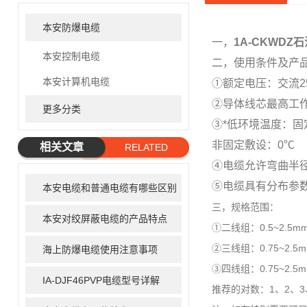
本安防爆电缆
一，
1A-CKWD
本安控制电缆
二，使用条件及产
本安计算机电缆
①额定电压：交流2
②导体线芯最高工作
更多分类
③*低环境温度：固
非固定敷设：0℃
相关文章
RELATED
④电缆允许弯曲半
ARTICLE
⑤电缆具有分布参
本安电缆和普通电缆有哪些区别
三，规格范围：
本安对绞屏蔽电缆的产品特点
①二线组：0.5~2.5m
②三线组：0.75~2.5m
海上防爆电缆使用注意事项
③四线组：0.75~2.5m
IA-DJF46PVP电缆型号详解
推荐的对数：1、2、3、