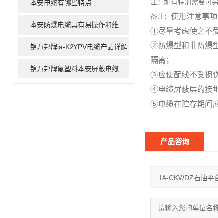
注：如有特别需要可
本安电缆有哪些特点
使用注意事项
备注：
本安防爆电缆具有易操作和维护方便的特点
①尽量考虑使之不
②防爆型和非防爆
锦万邦牌ia-K2YPV电缆产品详解
隔离；
锦万邦牌氟塑料本安屏蔽电缆产品详解
③应使配线不受损
④电缆屏蔽层的接
⑤电缆在贮存期间
产品咨询