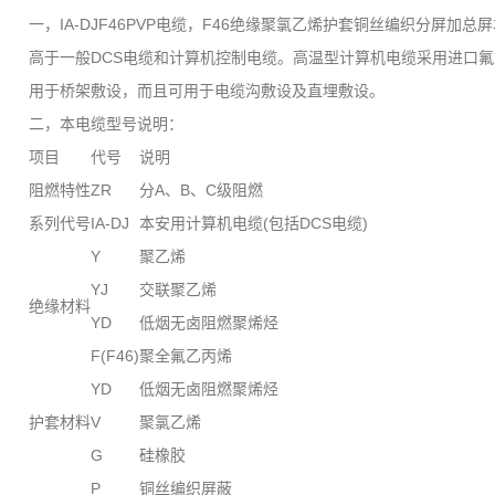
一，IA-DJF46PVP电缆，F46绝缘聚氯乙烯护套铜丝编织分
高于一般DCS电缆和计算机控制电缆。高温型计算机电缆采用进口氟
用于桥架敷设，而且可用于电缆沟敷设及直埋敷设。
二，本电缆型号说明：
项目
代号
说明
阻燃特性
ZR
分A、B、C级阻燃
系列代号
IA-DJ
本安用计算机电缆(包括DCS电缆)
Y
聚乙烯
YJ
交联聚乙烯
绝缘材料
YD
低烟无卤阻燃聚烯烃
F(F46)
聚全氟乙丙烯
YD
低烟无卤阻燃聚烯烃
护套材料
V
聚氯乙烯
G
硅橡胶
P
铜丝编织屏蔽