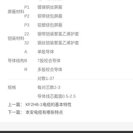
P1
镀锡铜丝屏蔽
屏蔽材料
P2
铜带绕包屏蔽
P3
铝塑绕包屏蔽
22
钢带铠装聚氯乙烯护套
铠装材料
32
钢丝铠装聚氯乙烯护套
A
单股导体
导体结构
B
7股绞合导体
R
多股绞合导体
对数1-37
规格
每对芯数2-3
导体线芯截面0.5-2.5
上一篇：
KF2H8-1电缆的基本特性
下一篇：
本安电缆有哪些特点