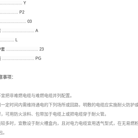
…………… Y
………… P2
……………… 03
…………………… A
……… L
 …………………… 23
…………………… PG
意事项：
不宜把非难燃电缆与难燃电缆并列配置。
用一定时间内需维持通电的下列场所或回路，明敷的电缆应实施耐火防护
时，可用防火涂料、包带加于电缆上或把电缆穿于耐火管。
缆较多时，宜敷设于耐火槽盒内，且对电力电缆宜用透气型式，在无易燃
包。