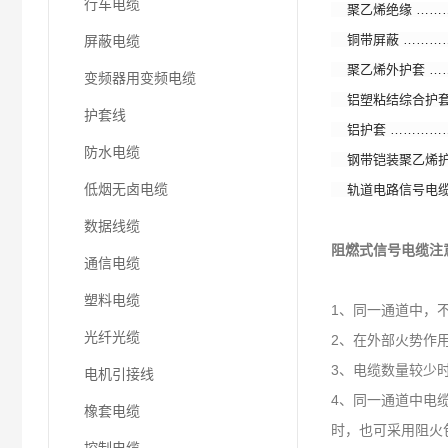
行车电缆
聚乙烯绝缘 ………
铜带屏蔽 …………
屏蔽电缆
聚乙烯外护套 ……
变频器用变频电缆
铝塑粘结综合护套 
护套线
铝护套 ……………
防水电缆
钢带铠装聚乙烯护套
低烟无卤电缆
轨道电路信号电缆 
数据线缆
阻燃式信号电缆
注
通信电缆
塑料电缆
1、同一通道中，
光纤光缆
2、在外部火势作
3、电缆数量较少
电机引接线
4、同一通道中电
橡套电缆
时，也可采用阻火