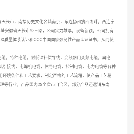
徽省天长市，南接历史文化名城南京，东连扬州瘦西湖畔，西连宁
册地址安徽省天长市经三路，公司实力雄厚，设备新颖，公司拥有
2000质量体系认证和CCC中国国家强制性产品认证证书，从而使
电缆，特种电缆，耐低温补偿导线，变频器用变频电缆，扁电
压电机引接线，电焊机电缆，信号电缆，控制电缆，电力电缆等各种
用环境条件和工艺要求，制定严格的工艺流程，使产品工艺精
理等行业，产品国内29个省市自治区，部分产品还远销东南