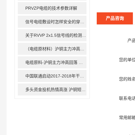
PRVZP电缆的技术参数详解
产品咨询
信号电缆敷设时怎样安全的穿过涵洞
关于RVVP 2x1.5信号线的检测方法，不知道的看这儿
产
（电缆原材料）沪铜主力冲高回调 预计短线震荡偏强
您的单
电缆原料-沪铜主力冲高回落 上行空间有限
中国联通启动2017-2018年干线光缆集采：共63万芯公里
您的姓
多头资金投机热情高涨 沪铜短期内高位震荡
联系电
常用邮