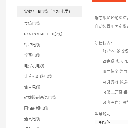
安徽万邦电缆（含28小类）
铜芯聚烯烃绝缘综
卷筒电缆
自动装置用固定敷
6XV1830-0EH10总线
结构特点：
特种电缆
1)导体: 多股绞合镀
仪表电缆
2)绝缘:实芯PE绝缘,
电焊机电缆
3)屏蔽:铝箔屏
计算机屏蔽电缆
4)引流线:多股绞合镀
信号电缆
5)第二屏蔽:铝镁
硅橡胶耐高温电缆
6)内护套：黑色PVC,
同轴射频电缆
型号说明：
通讯电缆
铜导体 ……………