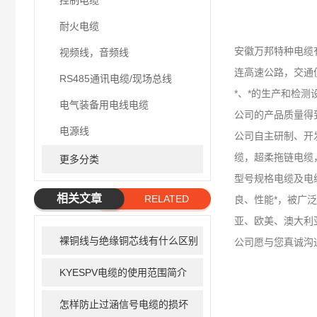
控制电缆
耐火电缆
安徽万邦特种电缆
视频线，音频线
连高速公路，交通
RS485通讯电缆/现场总线
*、*的生产和检测
电气装备用电线电缆
公司的产品质量得
电源线
公司自主研制、开
缆，超柔拖链电缆
更多分类
型号规格电缆及电
相关文章
RELATED
良、性能*，被广
ARTICLE
亚、欧美、澳大利
裸铜线与绝缘铜芯线有什么区别
公司愿与您真诚沟
KYESPV电缆的使用范围简介
怎样防止过涵信号电缆的损坏