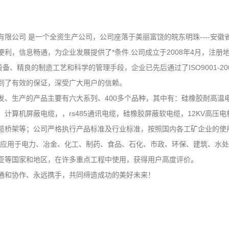
有限公司 是一个全资生产公司，公司座落于美丽富饶的皖东明珠----安
便利，信息畅通，为企业发展提供了*条件.公司成立于2008年4月，注
设备、精良的制造工艺和科学的管理手段，企业已先后通过了ISO9001-
到了有效的保证，深受广大用户的信赖。
发、生产的产品主要有六大系列、400多个品种，其中有：硅橡胶耐高温
，计算机屏蔽电缆，，rs485通讯电缆，硅橡胶屏蔽软电缆，12KV高
缆桥架等；公司严格执行产品标准及行业标准，按照国内各工矿企业的使
泛应用于电力、冶金、化工、制药、食品、石化、市政、环保、建筑、水处
亚等国家和地区，在许多重点工程中使用，获得用户高度评价。
通和协作、永远携手，共同缔造成功的美好未来！