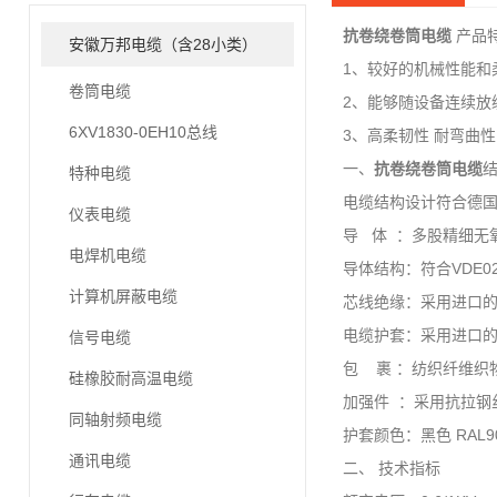
抗卷绕卷筒电缆
产品
安徽万邦电缆（含28小类）
1、较好的机械性能和
卷筒电缆
2、能够随设备连续放
6XV1830-0EH10总线
3、高柔韧性 耐弯曲性
一、
抗卷绕卷筒电缆
特种电缆
电缆结构设计符合德国
仪表电缆
导 体 ：多股精细无
电焊机电缆
导体结构：符合VDE029
计算机屏蔽电缆
芯线绝缘：采用进口的
电缆护套：采用进口的
信号电缆
包 裹 ：纺织纤维织
硅橡胶耐高温电缆
加强件 ：采用抗拉
同轴射频电缆
护套颜色：黑色 RAL90
通讯电缆
二、 技术指标