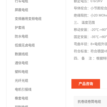
行车电缆
额定电压：0.6/1KV
导体绞合：小节距绞
屏蔽电缆
绝缘阻抗：小20 MOhm
变频器用变频电缆
三、 温度范围
护套线
移动安装：-20℃-+8
防水电缆
固定安装：-35℃-+8
弯曲半径：8×电缆外
低烟无卤电缆
符合标准：符合德国VDE
数据线缆
四、 备 注 ：根据
通信电缆
塑料电缆
光纤光缆
产品咨询
电机引接线
橡套电缆