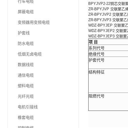
行车电缆
BPYJVP2-22铜
ZR-BPYJVP 交联
屏蔽电缆
ZR-BPYJVP2 交
ZR-BPYJVP3 交
变频器用变频电缆
WDZ-BPYJEP 
WDZ-BPYJEP2 
护套线
WDZ-BPYJEP3 
项 目
防水电缆
系列代号
低烟无卤电缆
绝缘代号
护套代号
数据线缆
结构特征
通信电缆
塑料电缆
阻燃代号
光纤光缆
电机引接线
橡套电缆