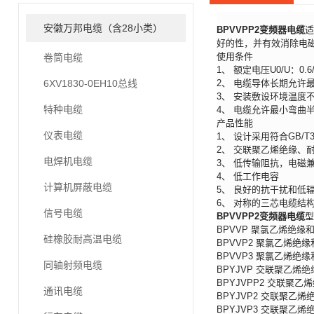
安徽万邦电缆（含28小类）
BPVVPP2变频器电缆
适
好的性，并有效消除电
使用条件
卷筒电缆
1、 额定电压U0/U：0.6/
6XV1830-0EH10总线
2、 电缆导体长期允许最
3、 安装敷设环境温度不
特种电缆
4、 电缆允许最小弯曲半径
产品性能
仪表电缆
1、 设计采用符合GB/T
2、 交联聚乙烯绝缘、
电焊机电缆
3、 低传输阻抗，电磁
4、 低工作电容
计算机屏蔽电缆
5、 良好的抗干扰和低
6、 对称的三芯电缆结
信号电缆
BPVVPP2变频器电缆
型
BPVVP 聚氯乙烯绝
硅橡胶耐高温电缆
BPVVP2 聚氯乙烯
BPVVP3 聚氯乙烯
同轴射频电缆
BPYJVP 交联聚乙
BPYJVPP2 交联
通讯电缆
BPYJVP2 交联聚
BPYJVP3 交联聚乙