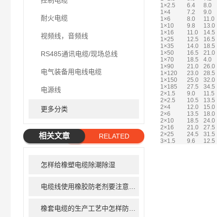
控制电缆
1×2.5
6.4
8.0
1×4
7.2
9.0
耐火电缆
1×6
8.0
11.0
1×10
9.8
13.0
1×16
11.0
14.5
视频线，音频线
1×25
12.5
16.5
1×35
14.0
18.5
1×50
16.5
21.0
RS485通讯电缆/现场总线
1×70
18.5
4.0
1×90
21.0
26.0
电气装备用电线电缆
1×120
23.0
28.5
1×150
25.0
32.0
1×185
27.5
34.5
电源线
2×1.5
9.0
11.5
2×2.5
10.5
13.5
2×4
12.0
15.0
更多分类
2×6
13.5
18.0
2×10
18.5
24.0
2×16
21.0
27.5
2×25
24.5
31.5
相关文章
RELATED
3×1.5
9.6
12.5
ARTICLE
怎样给橡塑电缆除潮除湿
电缆线使用橡胶防老剂要注意哪些问题
橡套电缆的生产工艺中怎样防止线芯氧化