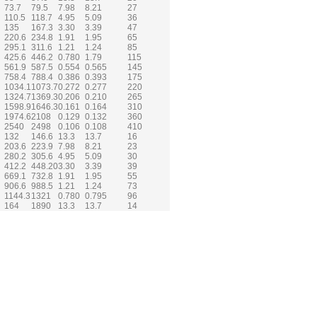
73.7
79.5
7.98
8.21
27
110.5
118.7
4.95
5.09
36
135
167.3
3.30
3.39
47
220.6
234.8
1.91
1.95
65
295.1
311.6
1.21
1.24
85
425.6
446.2
0.780
1.79
115
561.9
587.5
0.554
0.565
145
758.4
788.4
0.386
0.393
175
1034.1
1073.7
0.272
0.277
220
1324.7
1369.3
0.206
0.210
265
1598.9
1646.3
0.161
0.164
310
1974.6
2108
0.129
0.132
360
2540
2498
0.106
0.108
410
132
146.6
13.3
13.7
16
203.6
223.9
7.98
8.21
23
280.2
305.6
4.95
5.09
30
412.2
448.20
3.30
3.39
39
669.1
732.8
1.91
1.95
55
906.6
988.5
1.21
1.24
73
1144.3
1321
0.780
0.795
96
164
1890
13.3
13.7
14