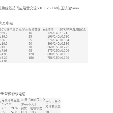
缘线芯间应经受交流50HZ 2500V电压试验5min.
构及电阻
20℃导体直流阻Ω/km
标称截面mm2
结构
20℃导体直流阻Ω/km
≤69.2
16
126/0.40
≤1.21
≤39.0
25
196/0.40
≤0.780
≤26.0
35
276/0.40
≤0.554
≤19.5
50
396/0.40
≤0.386
≤13.3
70
360/0.50
≤0.272
≤7.98
95
475/0.50
≤0.206
≤4.95
120
608/0.50
≤0.161
≤3.30
150
756/0.50
≤0.129
≤1.91
 YCW重型橡套软电缆
20摄氏度时导电阻
电缆计算重量
m
空气中敷设
KG/KM
Ω/km不大于
允许载流量
YC
YCW
铜芯
镀锡铜芯
55
57.0
13.3
13.7
20