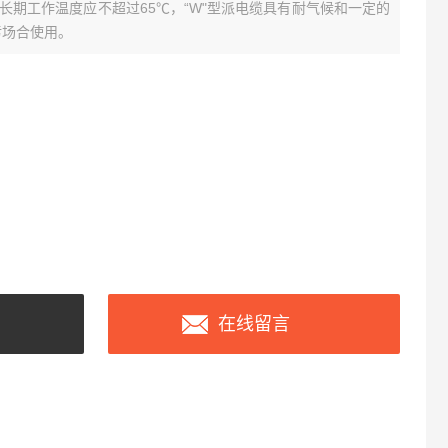
长期工作温度应不超过65℃，“W"型派电缆具有耐气候和一定的
污场合使用。
在线留言