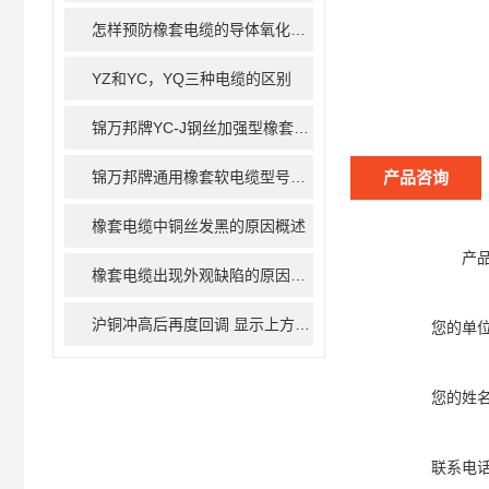
怎样预防橡套电缆的导体氧化问题
YZ和YC，YQ三种电缆的区别
锦万邦牌YC-J钢丝加强型橡套电缆简介
锦万邦牌通用橡套软电缆型号详解
产品咨询
橡套电缆中铜丝发黑的原因概述
产
橡套电缆出现外观缺陷的原因浅析
沪铜冲高后再度回调 显示上方抛压较重
您的单
您的姓
联系电