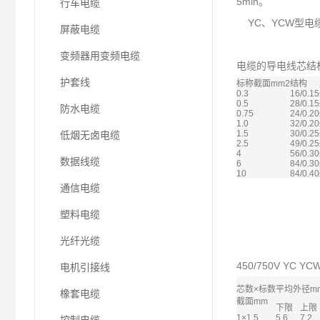
5min。
行车电缆
YC、YCW型电缆绝
屏蔽电缆
变频器用变频电缆
电缆的导电线芯结
护套线
标称截面mm2
结构
0.3
16/0.15
0.5
28/0.15
防水电缆
0.75
24/0.20
1.0
32/0.20
1.5
30/0.25
低烟无卤电缆
2.5
49/0.25
4
56/0.30
数据线缆
6
84/0.30
10
84/0.40
通信电缆
塑料电缆
光纤光缆
450/750V YC
电机引接线
芯数×标数
平均外径m
橡套电缆
截面mm
下限
上限
1×1.5
5.6
7.2