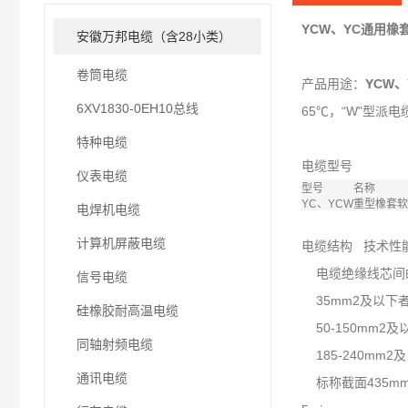
YCW、YC通用橡
安徽万邦电缆（含28小类）
卷筒电缆
产品用途：
YCW
6XV1830-0EH10总线
65℃，“W"型派
特种电缆
电缆型号
仪表电缆
型号
名称
YC、YCW
重型橡套软
电焊机电缆
计算机屏蔽电缆
电缆结构 技术性
电缆绝缘线芯间的
信号电缆
35mm2及以下者
硅橡胶耐高温电缆
50-150mm2及
同轴射频电缆
185-240mm2
通讯电缆
标称截面435mm