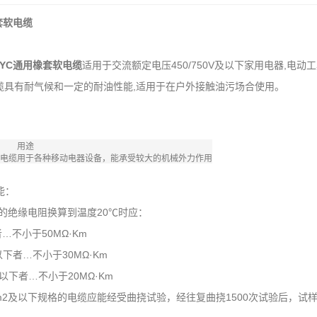
套软电缆
、YC通用橡套软电缆
适用于交流额定电压450/750V及以下家用电器,
电缆具有耐气候和一定的耐油性能,适用于在户外接触油污场合使用。
用途
电缆
用于各种移动电器设备，能承受较大的机械外力作用
能：
绝缘电阻换算到温度20℃时应：
…不小于50MΩ·Km
以下者…不小于30MΩ·Km
及以下者…不小于20MΩ·Km
2及以下规格的电缆应能经受曲挠试验，经往复曲挠1500次试验后，试样应