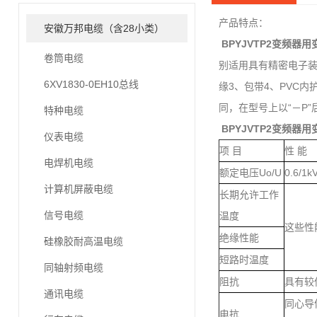
产品特点：
安徽万邦电缆（含28小类）
BPYJVTP2
变频器用
卷筒电缆
别适用具有精密电子装
6XV1830-0EH10总线
缘3、包带4、PVC
同，在型号上以“－P”后
特种电缆
BPYJVTP2
变频器用
仪表电缆
项 目
性 能
电焊机电缆
额定电压Uo/U
0.6/1k
计算机屏蔽电缆
长期允许工作
信号电缆
温度
这些性
绝缘性能
硅橡胶耐高温电缆
短路时温度
同轴射频电缆
阻抗
具有较
通讯电缆
同心导
电抗