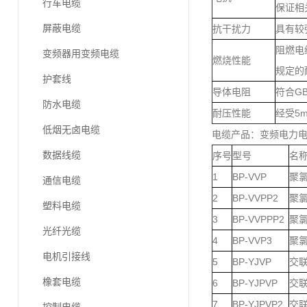
行车电缆
保证相
屏蔽电缆
抗干扰力
具有较
阻燃电缆
变频器用变频电缆
燃烧性能
规定的
护套线
导体电阻
符合GB
防水电缆
耐压性能
经受5m
低烟无卤电缆
电缆产品：变频电力
数据线缆
序号
型号
名
1
BP-VVP
聚
通信电缆
2
BP-VVPP2
聚
塑料电缆
3
BP-VVPPP2
聚
光纤光缆
4
BP-VVP3
聚
电机引接线
5
BP-YJVP
交
橡套电缆
6
BP-YJPVP
交
7
BP-YJPVP2
交