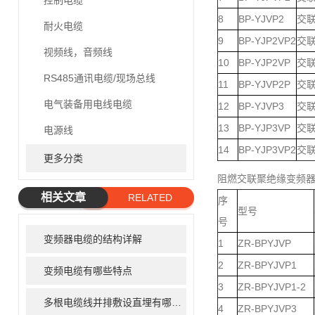
控制电缆
8
BP-YJVP2
交
耐火电缆
9
BP-YJP2VP2
交
视频线，音频线
10
BP-YJP2VP
交
RS485通讯电缆/现场总线
11
BP-YJVP2P
交
电气装备用电线电缆
12
BP-YJVP3
交
13
BP-YJP3VP
交联
电源线
14
BP-YJP3VP2
交联
更多分类
阻燃交联聚绝缘变频
相关文章
RELATED
序
型号
ARTICLE
号
变频器电缆的结构详解
1
ZR-BPYJVP
2
ZR-BPYJVP1
变频电缆有哪些特点
3
ZR-BPYJVP1-2
多根电缆线并排敷设直埋有哪些弊端
4
ZR-BPYJVP3