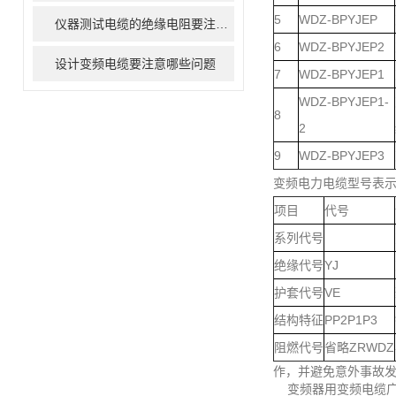
5
WDZ-BPYJEP
仪器测试电缆的绝缘电阻要注意哪些问题
6
WDZ-BPYJEP2
设计变频电缆要注意哪些问题
7
WDZ-BPYJEP1
WDZ-BPYJEP1-
8
2
9
WDZ-BPYJEP3
变频电力电缆型号表
项目
代号
系列代号
绝缘代号
YJ
护套代号
VE
结构特征
PP2P1P3
阻燃代号
省略ZRWDZ
作，并避免意外事故
变频器用变频电缆广