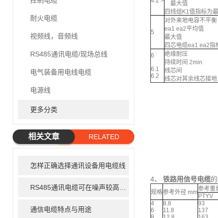
控制电缆
4.2 >
最大值
四线组K1值指标为
耐火电缆
对外来地电容不平衡
ea1 ea2平均值
5
视频线，音频线
最大值
四芯电缆ea1 ea2
RS485通讯电缆/现场总线
绝缘耐压
6
持续时间 2min
6.1
线芯间
电气装备用电线电缆
6.2
线芯对其余线芯接地
电源线
更多分类
相关文章
RELATED
ARTICLE
怎样正确选择通讯设备用电缆线
4、
铁路用信号电缆
的
RS485通讯电缆可在噪声较高的环境下使用
参考重量
规格
参考外径 mm
PTYV
4
8.8
93
通信电缆特点与用途
6
11.8
137
8
12.8
163