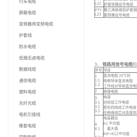
行车电缆
L22
护套铁路信号电缆
PTY
聚乙烯绝缘铝护套钢
屏蔽电缆
L23
套铁路信号电缆
变频器用变频电缆
护套线
防水电缆
低烟无卤电缆
3、
铁路用信号电缆
的
数据线缆
序号
项目
直流电阻 20℃时
1
通信电缆
1.1
每根导体直流电阻
1.2
工作线对导体直流电
2
塑料电缆
绝缘电阻
电容
3
3.1
对绞组工作电容
光纤光缆
3.2
星形四线组工作电容
3.3
任绝缘线芯对连接到
电机引接线
电容耦合
K1 平均值
4
橡套电缆
4.1
最大值
K9～K12平均值