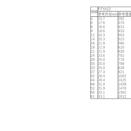
PTYA22
规格
参考外径mm
参考重量 
4
15.7
292
6
17.6
379
8
18.6
423
9
18.6
433
12
20.3
503
14
20.3
523
16
21.9
580
19
21.9
610
21
21.9
630
24
23.6
701
28
25.0
778
30
25.0
798
33
25.0
828
37
27.3
921
42
28.4
1002
44
28.4
1025
48
31.9
1438
52
31.9
1478
56
33.1
1562
61
33.1
1612