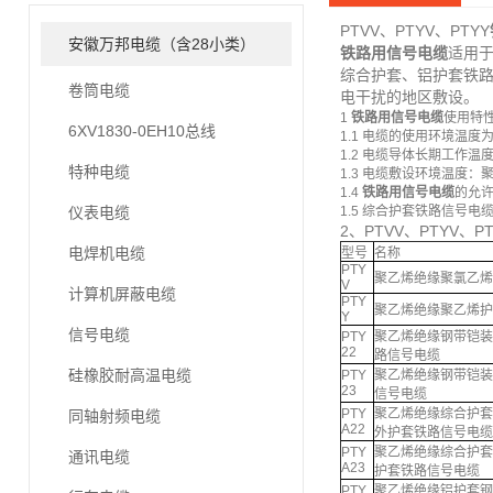
PTVV、PTYV、PTYY
安徽万邦电缆（含28小类）
铁路用信号电缆
适用于
综合护套、铝护套铁
卷筒电缆
电干扰的地区敷设。
1
铁路用信号电缆
使用特
6XV1830-0EH10总线
1.1 电缆的使用环境温度为-
1.2 电缆导体长期工作温
特种电缆
1.3 电缆敷设环境温度
1.4
铁路用信号电缆
的允许
仪表电缆
1.5 综合护套铁路信号电
2、PTVV、PTYV、PT
电焊机电缆
型号
名称
PTY
聚乙烯绝缘聚氯乙烯
V
计算机屏蔽电缆
PTY
聚乙烯绝缘聚乙烯护
Y
信号电缆
PTY
聚乙烯绝缘钢带铠装
22
路信号电缆
硅橡胶耐高温电缆
PTY
聚乙烯绝缘钢带铠装
23
信号电缆
PTY
聚乙烯绝缘综合护套
同轴射频电缆
A22
外护套铁路信号电缆
PTY
聚乙烯绝缘综合护套
通讯电缆
A23
护套铁路信号电缆
PTY
聚乙烯绝缘铝护套钢