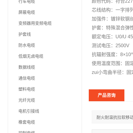
颜色代码：符合227IE
行车电缆
芯线结构：一字排
屏蔽电缆
加强件：镀锌软钢
变频器用变频电缆
护套：特殊混合弹性性
护套线
额定电压：U0/U 45
防水电缆
测试电压：2500
抗辐射强度：8×10^
低烟无卤电缆
使用温度范围：固定
数据线缆
zui小弯曲半径：固
通信电缆
塑料电缆
产品咨询
光纤光缆
电机引接线
橡套电缆