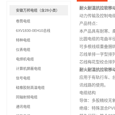
耐火耐温抗拉软移
安徽万邦电缆（含28小类）
动力传输及控制电
卷筒电缆
产品特点：
6XV1830-0EH10总线
本产品具有耐寒、
比圆电缆的弯曲半
特种电缆
可多根线缆重叠捆
仪表电缆
芯线单排一字型排列
电焊机电缆
芯线梅花型绞合排列时
计算机屏蔽电缆
耐火耐温抗拉软移
应用于有轨行车、
信号电缆
讯线路的使用。
硅橡胶耐高温电缆
电缆结构
同轴射频电缆
导体：多股精绞无氧铜丝
通讯电缆
绝缘：特殊混合P