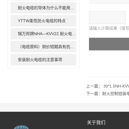
耐火电缆的导体为什么不能用扇形
YTTW柔性防火电缆的特点
请输入计算结果（填写
锦万邦牌NHA—KVV22 耐火电缆产品简介
（电缆原料）铜价短期具有抗跌能力 长期走势仍面临考验
安装耐火电缆的注意事项
上一篇：
30*1.5NH-
下一篇：
耐火控制铠装
关于我们