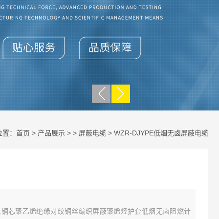
位置：
首页
>
产品展示
> >
屏蔽电缆
> WZR-DJYPE低烟无卤屏蔽电缆
电缆,铜芯聚乙烯绝缘对绞铜丝编织屏蔽聚烯烃护套低烟无卤阻燃计