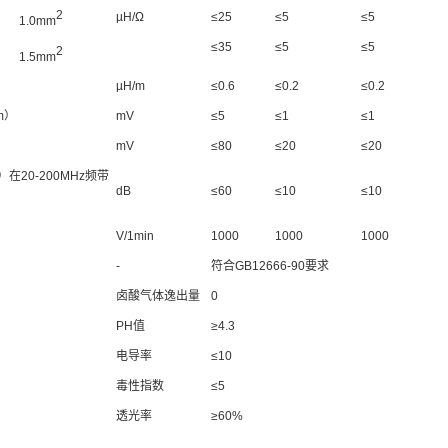
2
µH/Ω
≤25
≤5
≤5
1.0mm
≤35
≤5
≤5
2
1.5mm
µH/m
≤0.6
≤0.2
≤0.2
m）
mV
≤5
≤1
≤1
）
mV
≤80
≤20
≤20
在20-200MHz频带
dB
≤60
≤10
≤10
V/1min
1000
1000
1000
-
符合GB12666-90要求
卤酸气体逸出量
0
PH值
≥4.3
电导率
≤10
毒性指数
≤5
透光率
≥60%