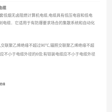
电缆
套低烟无卤阻燃计算机电缆,电缆具有低压电容和低电
制电缆．它适用于有防爆要求场合的集散系统和自动化
过70℃,交联聚乙烯绝缘不超过90℃,辐照交联聚乙烯绝缘不超
电缆应不小于电缆外径的6倍;有铠装电缆应不小于电缆外径
绝缘