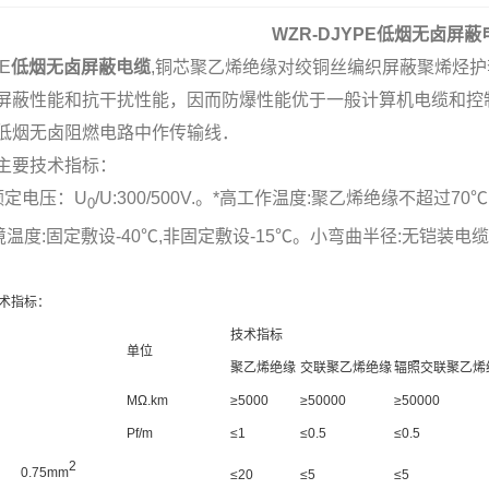
WZR-DJYPE
低烟无卤屏蔽
E
低烟无卤屏蔽电缆
,铜芯聚乙烯绝缘对绞铜丝编织屏蔽聚烯烃护
屏蔽性能和抗干扰性能，因而防爆性能优于一般计算机电缆和控
低烟无卤阻燃电路中作传输线．
主要技术指标：
额定电压：U
/U:300/500V.。*高工作温度:聚乙烯绝缘不超
0
境温度:固定敷设-40℃,非固定敷设-15℃。小弯曲半径:无铠装
术指标：
技术指标
单位
聚乙烯绝缘
交联聚乙烯绝缘
辐照交联聚乙烯
MΩ.km
≥5000
≥50000
≥50000
）
Pf/m
≤1
≤0.5
≤0.5
2
0.75mm
≤20
≤5
≤5