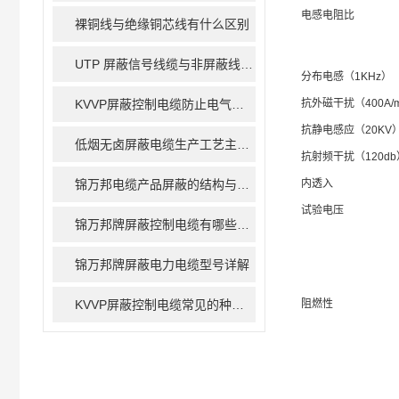
电感电阻比
裸铜线与绝缘铜芯线有什么区别
UTP 屏蔽信号线缆与非屏蔽线缆的区别
分布电感（1KHz）
KVVP屏蔽控制电缆防止电气干扰的措施
抗外磁干扰（400A/
抗静电感应（20KV
低烟无卤屏蔽电缆生产工艺主要包括以下几个步骤
抗射频干扰（120db）
锦万邦电缆产品屏蔽的结构与材料简介
内透入
试验电压
锦万邦牌屏蔽控制电缆有哪些屏蔽方式
锦万邦牌屏蔽电力电缆型号详解
KVVP屏蔽控制电缆常见的种类有哪些呢
阻燃性