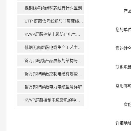
裸铜线与绝缘铜芯线有什么区别
产
UTP 屏蔽信号线缆与非屏蔽线缆的区别
您的单
KVVP屏蔽控制电缆防止电气干扰的措施
低烟无卤屏蔽电缆生产工艺主要包括以下几个步骤
您的姓
锦万邦电缆产品屏蔽的结构与材料简介
联系电
锦万邦牌屏蔽控制电缆有哪些屏蔽方式
常用邮
锦万邦牌屏蔽电力电缆型号详解
KVVP屏蔽控制电缆常见的种类有哪些呢
省
详细地