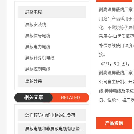
耐高温屏蔽线厂家
屏蔽电缆
用途：产品适用于
屏蔽安装线
化、不燃烧等优异
屏蔽信号电缆
采用-进口优质氟
补偿导线使用温度
屏蔽电力电缆
接。
屏蔽计算机电缆
《2*1，5 》图片
屏蔽控制电缆
耐高温屏蔽线厂家
更多分类
公司自主研制、开
缆,特种电缆
及电缆
相关文章
RELATED
良、性能*，被广
ARTICLE
怎样预防电线电路的过负荷
产品咨询
屏蔽电缆和非屏蔽电缆有哪些区别