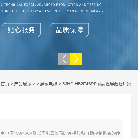
：
首页
>
产品展示
> >
屏蔽电缆
> SJHC-HB2F46RP耐高温屏蔽线厂家
定电压450/750V及以下电器仪表的连接线和自动控制系统的传