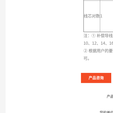
线芯对数
1
注：① 补偿导线
10、12、14、1
② 根据用户的
可。
产品咨询
产
您的单