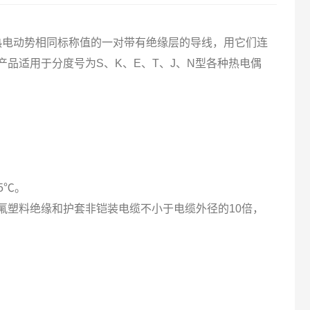
偶热电动势相同标称值的一对带有绝缘层的导线，用它们连
品适用于分度号为S、K、E、T、J、N型各种热电偶
℃。
，氟塑料绝缘和护套非铠装电缆不小于电缆外径的10倍，