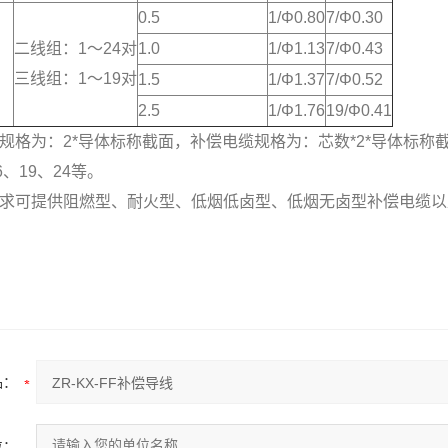
0.5
1/Φ0.80
7/Φ0.30
二线组：1～24对
1.0
1/Φ1.13
7/Φ0.43
三线组：1～19对
1.5
1/Φ1.37
7/Φ0.52
2.5
1/Φ1.76
19/Φ0.41
规格为：2*导体标称截面，补偿电缆规格为：芯数*2*导体标称截
6、19、24等。
要求可提供阻燃型、耐火型、低烟低卤型、低烟无卤型补偿电缆
品：
位：