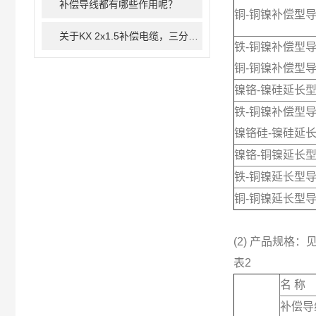
补偿导线都有哪些作用呢？
铜-铜镍补偿型
关于KX 2x1.5补偿电缆，三分钟您就懂
铁-铜镍补偿型
铜-铜镍补偿型
镍铬-镍硅延长
铁-铜镍补偿型
镍铬硅-镍硅延
镍铬-铜镍延长
铁-铜镍延长型
铜-铜镍延长型
(2) 产品规格：
表2
名 称
补偿导