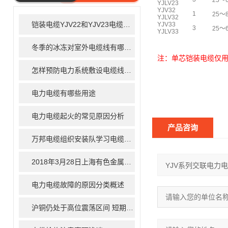
25～
YJLV23
ARTICLE
YJV32
1
25～
YJLV32
铠装电缆YJV22和YJV23电缆有什么区别
YJV33
3
25～
YJLV33
冬季的冰冻对室外电缆线有哪些危害
注：单芯铠装电缆仅
怎样预防电力系统敷设电缆线的火灾隐患
电力电缆有哪些用途
电力电缆起火的常见原因分析
产品咨询
万邦电缆组织安装队学习电缆敷设基本注意事项
2018年3月28日上海有色金属现货价格行情
电力电缆故障的原因分类概述
沪铜仍处于高位震荡区间 短期运行方向还未明朗