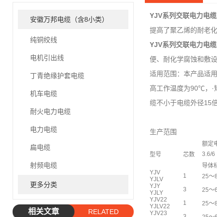
YJV系列交联电力电缆
安徽万邦电缆（含8小类）
提高了聚乙烯的耐老
纯铜绞线
YJV系列交联电力电缆
电机引出线
便、耐化学腐蚀和敷
适用范围：本产品适用于工
丁青绝缘护套电缆
高工作温度为90℃，·
机车电缆
缆不小于电缆外径15
耐火电力电缆
电力电缆
生产范围
额定电
扁电缆
3.6/6
型号
芯数
射频电缆
导体
YJV
1
25～
YJLV
更多分类
YJY
3
25～
YJLY
YJV22
1
25～
YJLV22
相关文章
RELATED
YJV23
3