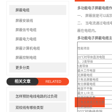
多功能电子屏蔽电缆
屏蔽电缆
一、 屏蔽层是可以起
屏蔽安装线
二、 当电流通过电线
屏蔽信号电缆
蔽在电缆内。
多功能电子屏蔽电缆
屏蔽电力电缆
屏蔽计算机电缆
性能项目
屏蔽控制电缆
20℃时导体直流电阻
1、2类导体
5类导体
更多分类
最大工作电容
无屏蔽电缆
只有总屏蔽电缆
相关文章
RELATED
有分屏蔽电缆
ARTICLE
电容不平衡
最大 L/ R 比
怎样预防电线电路的过负荷
屏蔽抑制系数
只有总屏或只有分屏
分屏加总屏
双绞线有哪些类型
20℃时绝缘电阻