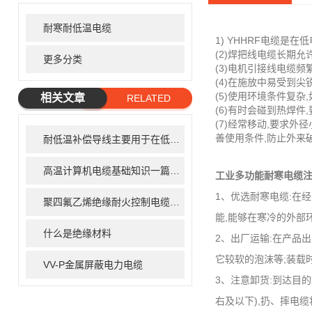
耐寒耐低温电缆
1) YHHRF电缆是
(2)焊把线电缆长期允
更多分类
(3)电机引接线电缆
(4)在施放中易受到
(5)使用环境条件复
相关文章
RELATED
(6)有时会碰到热焊件
ARTICLE
(7)经常移动,要求
善使用条件,防止外来
耐低温补偿导线主要用于在低温环境下传输电力信号
高温计算机电缆基础知识一篇搞定
工业多功能耐寒电缆
1、优选耐寒电缆:在
聚四氟乙烯绝缘耐火控制电缆简介
能,能够在寒冷的外部
什么是绝缘材料
2、出厂运输:在产品
它较软的泡沫等;装载
VV-P金属屏蔽电力电缆
3、注意卸货:到达目
右及以下),扔、摔电