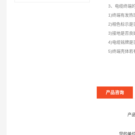
3、电缆终端的
1)终端有发热
2)相色标示是否
3)接地是否良好
4)电缆铭牌是否
5)终端壳体若有
产品咨询
产
您的单