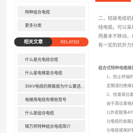
特种组合电缆
二，
铠装电缆机
更多分类
线电缆。可以采
而基本不移动，
相关文章
RELATED
有一定的抗外力
ARTICLE
什么是光电综合缆
组合式特种电缆
维
什么是电梯复合电缆
1、防止终端的
定期清扫绝缘套
35KV电缆的屏蔽层为什么要选用铜丝屏蔽
2、检查高位差
电梯用电缆有哪些型号
由于高位差电缆的
1)外皮脱落40
什么是组合电缆
2)电缆的金属护
锦万邦特种组合电缆简介
3)电缆或保护管