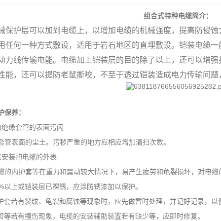
组合式特种电缆简介：
械保护层可以加到电缆上，以增加电缆的机械强度，提高防侵蚀
用任何一种方式敷设，适用于岩石地区的直埋敷设。
铠装电缆
一
动力线传输电能。
电缆加上铠装层的目的除了以上，还可以增强
性能，还可以提防老鼠撕咬，不至于透过铠装造成电力传输问题
护保养：
绝缘套管的表面污闪
管表面的尘土。污秽严重的地方应相应增加清扫次数。
安装的电缆的外表
内护套等在重力和震动较大情况下，易产生疲劳和龟裂损坏，对电缆
%以上或铠装层已裸锈，应涂防锈漆加以保护。
套若有裂纹、龟裂和腐蚀等现象时，应先做暂时处理，并记好记录，以
等若有撞伤现象，电缆的安装辅助装置若有缺少等，应即时修复。