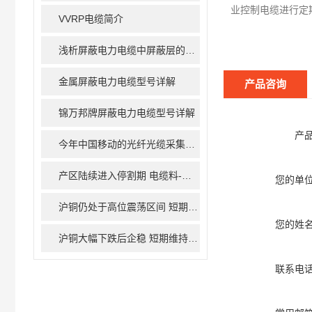
业控制电缆进行定
VVRP电缆简介
浅析屏蔽电力电缆中屏蔽层的作用
金属屏蔽电力电缆型号详解
产品咨询
锦万邦牌屏蔽电力电缆型号详解
产
今年中国移动的光纤光缆采集量将下降
产区陆续进入停割期 电缆料-沪胶减仓缩量
您的单
沪铜仍处于高位震荡区间 短期运行方向还未明朗
您的姓
沪铜大幅下跌后企稳 短期维持低位震荡
联系电