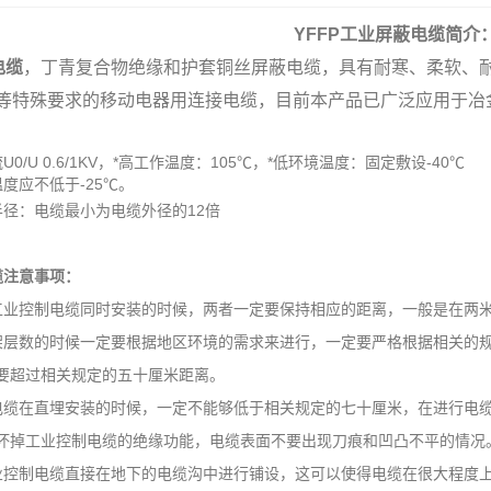
YFFP工业屏蔽电缆
简介
电缆
，丁青复合物绝缘和护套铜丝屏蔽电缆，具有耐寒、柔软、耐磨
等特殊要求的移动电器用连接电缆，目前本产品已广泛应用于冶
0/U 0.6/1KV，*高工作温度：105℃，*低环境温度：固定敷设-40℃
度应不低于-25℃。
半径：电缆最小为电缆外径的12倍
缆
注意事项：
工业控制电缆同时安装的时候，两者一定要保持相应的距离，一般是在两
数的时候一定要根据地区环境的需求来进行，一定要严格根据相关的规
要超过相关规定的五十厘米距离。
在直埋安装的时候，一定不能够低于相关规定的七十厘米，在进行电缆
坏掉工业控制电缆的绝缘功能，电缆表面不要出现刀痕和凹凸不平的情况
制电缆直接在地下的电缆沟中进行铺设，这可以使得电缆在很大程度上