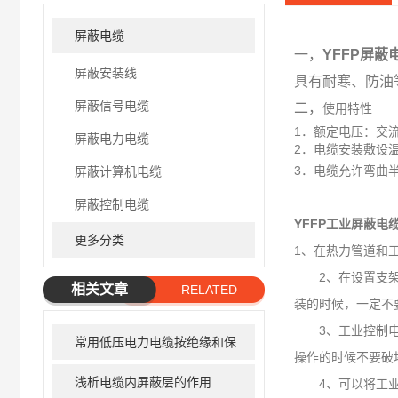
屏蔽电缆
一，
YFFP屏蔽
屏蔽安装线
具有耐寒、防油
屏蔽信号电缆
二，
使用特性
1．额定电压：交流U
屏蔽电力电缆
2．电缆安装敷设温
3．电缆允许弯曲
屏蔽计算机电缆
屏蔽控制电缆
YFFP工业屏蔽电
更多分类
1、在热力管道和
2、在设置支架层
相关文章
RELATED
装的时候，一定不
ARTICLE
3、工业控制电缆
常用低压电力电缆按绝缘和保护层的不同主要可分为哪几类
操作的时候不要破
浅析电缆内屏蔽层的作用
4、可以将工业控