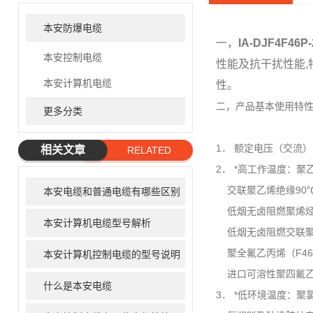
本安防爆电缆
一，
IA-DJF4F4
本安控制电缆
性能及抗干扰性能,
本安计算机电缆
性。
二，产品基本使用特
更多分类
1． 额定电压（交流）：U0
相关文章
RELATED
2． *高工作温度：聚
ARTICLE
交联聚乙烯绝缘90
本安电缆和普通电缆有哪些区别
低烟无卤阻燃聚烯烃
本安计算机电缆型号解析
低烟无卤阻燃交联聚烯
聚全氟乙丙烯（F46
本安计算机控制电缆的型号说明
进口可溶性聚四氟乙烯
什么是本安电缆
3． *低环境温度：聚