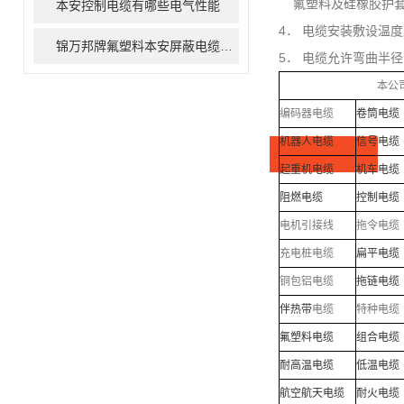
氟塑料及硅橡胶护套：
本安控制电缆有哪些电气性能
4． 电缆安装敷设温度
锦万邦牌氟塑料本安屏蔽电缆产品详解
5． 电缆允许弯曲半径
本公
编码器电缆
卷筒电缆
机器人电缆
信号电缆
起重机电缆
机车电缆
阻燃电缆
控制电缆
电机引接线
拖令电缆
充电桩电缆
扁平电缆
铜包铝电缆
拖链电缆
伴热带
电缆
特种电缆
氟塑
料电缆
组合电缆
耐高温电缆
低温电缆
航空航天电缆
耐火电缆