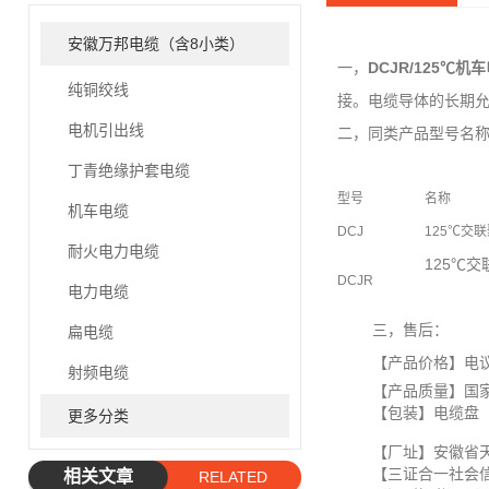
安徽万邦电缆（含8小类）
一，
DCJR/125℃机
纯铜绞线
接。电缆导体的长期允
电机引出线
二，同类产品型号名
丁青绝缘护套电缆
型号
名称
机车电缆
DCJ
125℃交
耐火电力电缆
125℃
DCJR
电力电缆
三，售后：
扁电缆
【产品价格】电议（
射频电缆
【产品质量】国家
【包装】电缆盘
更多分类
【厂址】安徽省天
【三证合一社会信用代码】
相关文章
RELATED