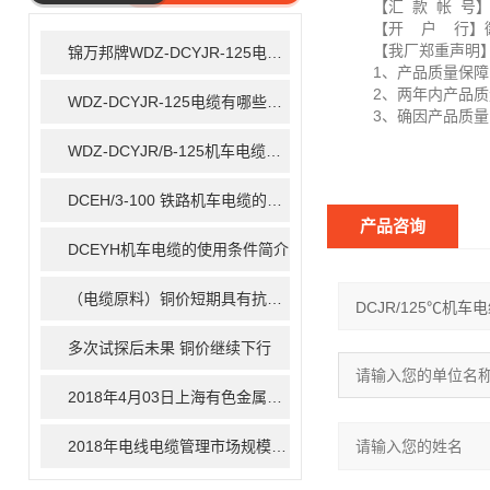
【汇 款 帐 号】2410
ARTICLE
【开 户 行】徽
【我厂郑重声明
锦万邦牌WDZ-DCYJR-125电缆有哪些使用特性
1、产品质量保障，
2、两年内产品质量
WDZ-DCYJR-125电缆有哪些特性
3、确因产品质量问
WDZ-DCYJR/B-125机车电缆型号说明
DCEH/3-100 铁路机车电缆的技术特点
产品咨询
DCEYH机车电缆的使用条件简介
（电缆原料）铜价短期具有抗跌能力 长期走势仍面临考验
多次试探后未果 铜价继续下行
2018年4月03日上海有色金属现货价格行情
2018年电线电缆管理市场规模将达169亿美元