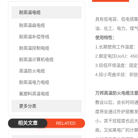
耐高温电缆
具有低电容、低电感集
耐高温扁电缆
油、化工、电力、煤
耐高温补偿导线
使用特性：
1,长期使用工作温度：2
耐高温控制电缆
2,额定电压Uo/U：450/7
耐高温计算机电缆
3,较低环境温度：固定
高温防火电缆
4,较小弯曲半径：非
耐高温电力电缆
万邦高温防火电缆
注
氟塑料高温电缆
敷设以后，会长时间通
更多分类
度将会通过外护层散
小，其干扰程度也远
相关文章
RELATED
故。又如某电厂的计算
ARTICLE