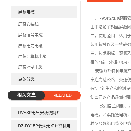
屏蔽电缆
一，
RVSP2*1.0屏蔽
屏蔽安装线
由于增加了铜丝屏蔽网
屏蔽信号电缆
二，使用范围：适用于
装用软线以及干扰较强
屏蔽电力电缆
三，技术指标：聚氯乙
屏蔽计算机电缆
径的4倍；外径(D)
屏蔽控制电缆
安徽万邦特种电缆有限
更多分类
宁连高速公路，交通便
有*、*的生产和检测设
相关文章
RELATED
使公司的产品质量得
ARTICLE
公司自主研制、开发
RVVSP电气安装线简介
电缆，超柔拖链电缆，
种型号规格电缆及电
DZ-DYJEP低烟无卤计算机电缆简介