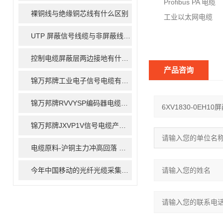
Profibus PA 电缆 
裸铜线与绝缘铜芯线有什么区别
工业以太网电缆 6XV
UTP 屏蔽信号线缆与非屏蔽线缆的区别
控制电缆屏蔽层两边接地有什么作用
产品咨询
锦万邦牌工业电子信号电缆有哪些型号
锦万邦牌RVVYSP编码器电缆详解
锦万邦牌JXVP1V信号电缆产品描述
电缆原料-沪铜主力冲高回落 上行空间有限
今年中国移动的光纤光缆采集量将下降