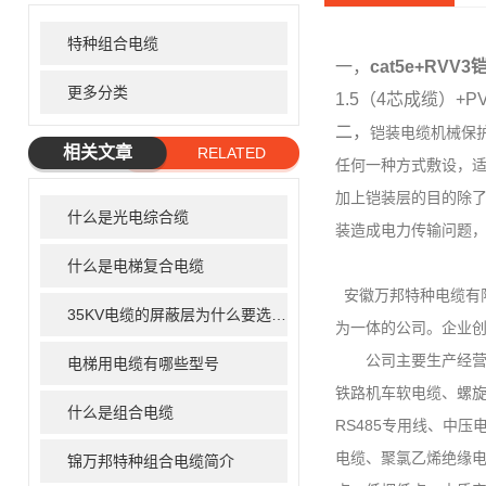
特种组合电缆
一，
cat5e+RVV
更多分类
1.5（4芯成缆）+
二，
铠装电缆机械保
相关文章
RELATED
任何一种方式敷设，
ARTICLE
加上铠装层的目的除
什么是光电综合缆
装造成电力传输问题
什么是电梯复合电缆
安徽万邦特种电缆有限
35KV电缆的屏蔽层为什么要选用铜丝屏蔽
为一体的公司。企业创
公司主要生产经营屏
电梯用电缆有哪些型号
铁路机车软电缆、螺
什么是组合电缆
RS485专用线、中
电缆、聚氯乙烯绝缘
锦万邦特种组合电缆简介