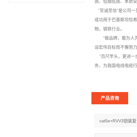
卤、低烟低卤、本质
“至诚至信"是公司一
成功用于巴基斯坦恰
物，钢铁行业。
“做品牌，敢为人先；
设宏伟目标而不懈努
“百尺竿头，更进一步
务，为我国电线电缆行
产品咨询