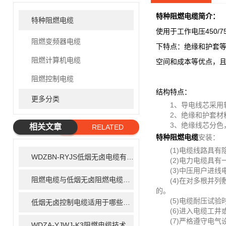
特种阻燃电缆
简介：
特种阻燃电缆
使用于工作电压450
阻燃变频器电缆
下特点：绝缘和护套
阻燃计算机电缆
空间和成本等优点，
阻燃控制电缆
结构特点：
更多分类
1、导电线芯采用软
2、绝缘和护套材料
3、绝缘线芯分色，
相关文章
RELATED
特种阻燃电缆
安装：
ARTICLE
(1)电缆线路具有
WDZBN-RYJS低烟无卤电缆有哪些特性
(2)电力电缆具有
(3)中压用户进线
阻燃电缆与低烟无卤阻燃电缆有什么区别
(4)在对多根并列
的。
(5)电缆耐压试验
低烟无卤控制电缆适用于哪些场合
(6)进入电缆工井
(7)严格遵守电气
WDZA-YJWJ-K3阻燃电缆技术指标