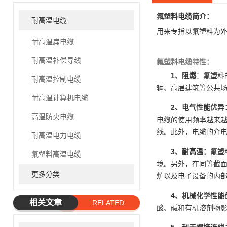
氟塑料电缆
简介：
耐高温电缆
用来专指以氟塑料为
耐高温扁电缆
耐高温补偿导线
氟塑料电缆
特性：
1、阻燃
：氟塑料
耐高温控制电缆
辆、高层建筑等公共
耐高温计算机电缆
2、电气性能优异
高温防火电缆
电缆的使用频率越来
线。此外，电缆的介
耐高温电力电缆
3、耐高温：
氟塑
氟塑料高温电缆
境。另外，在同等截面
更多分类
炉以及电子设备的内
4、
机械化学性能
相关文章
RELATED
酸、碱和有机溶剂物
ARTICLE