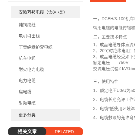
安徽万邦电缆（含8小类）
一，DCEH/3-1
纯铜绞线
辆用电缆的电能传输
电机引出线
二，主要技术特点
1、成品电缆导体直流电阻
丁青绝缘护套电缆
2、20℃时绝缘电阻：额定
3、成品电缆经受如下
机车电缆
750V
额定电压
2 kV/15
交流电压试验
耐火电力电缆
电力电缆
三，使用特性
1、额定电压U0/U为5
扁电缆
2、电缆长期允许工作温度为
射频电缆
3、电缆*低使用环境温度：
更多分类
4、电缆敷设的允许弯曲
相关文章
RELATED