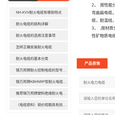
ARTICLE
2，
按性能
NH-KVV耐火电缆有哪些特点
弯曲扁电缆
缆，耐温线
耐火电缆的结构详解
3，
,
按材质
耐火电缆的选用注意事项
性矿物质电
怎样正确安装耐火电缆
耐火电缆的基本分类
产品咨询
锦万邦牌耐火控制电缆的型号详解
锦万邦牌KBHNRP型耐火电缆简介
推荐锦万邦牌塑料绝缘耐火电力电缆
（电缆原料）铜价短期具有抗跌能力 长期走势仍面临考验