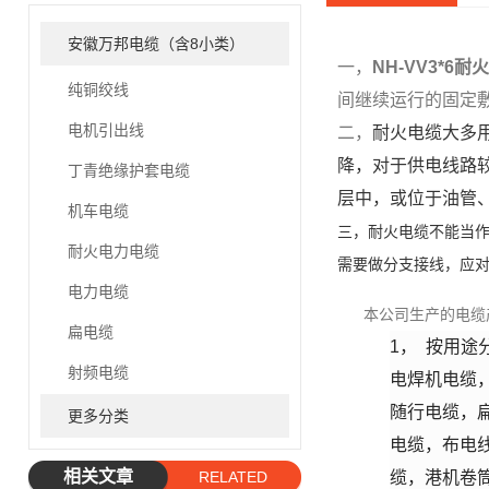
安徽万邦电缆（含8小类）
一，
NH-VV3*6
耐火
纯铜绞线
间继续运行的固定敷
电机引出线
二，
耐火电缆大多
降，对于供电线路
丁青绝缘护套电缆
层中，或位于油管
机车电缆
三，
耐火电缆不能当
耐火电力电缆
需要做分支接线，应
电力电缆
本公司生产的电缆产
扁电缆
1，
按用途
射频电缆
电焊机电缆
随行电缆，
更多分类
电缆，布电
相关文章
RELATED
缆，港机卷