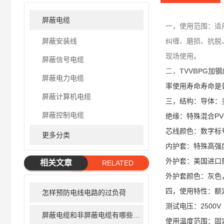
屏蔽电缆
一，使用范围：适
屏蔽安装线
纠缠、磨损、抗脱
现场使用。
屏蔽信号电缆
二，
TVVBPG加钢
屏蔽电力电缆
率使用寿命寿命是
屏蔽计算机电缆
三，结构：导体：多
屏蔽控制电缆
绝缘：特殊混合PV
芯线颜色：数字标
更多分类
内护套：特殊高强
外护套：美国进口
相关文章
RELATED
外护套颜色：灰色
ARTICLE
四，使用特性：额定电压：
怎样预防电线电路的过负荷
测试电压：2500V
屏蔽电缆和非屏蔽电缆有哪些区别
使用温度范围：固定