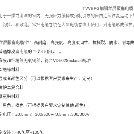
TVVBPG加钢丝
屏蔽扁电缆
用于干燥或潮湿的室内、无强应力缓释或强制引导的自由连续往复运动下
、钩挂、和散乱，常把电缆卷绕在大型电缆卷盘上使用，对电缆形成保护
丝
屏蔽扁电缆
*性：
高耐磨、高强度、高度柔韧性、抗撕裂、防水、耐弯曲，
普通橡皮
扁电缆
的至少3-5倍以上。
股超细精绞无氧铜丝，符合VDE0295class6标准
C绝缘材料
号或者颜色区分（可以根据客户要求来生产，定制）
度护套复合料
聚氨酯材料
，黑色，橙色（可根据客户要求定制其他 颜色）。
≥0.5mm：300/500V<0.5mm :300/300V
安装：-40℃至+105℃