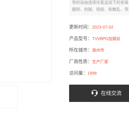
导的自由连续往复运动下的安装
磨损、抗脱、钩挂、和散乱，常
于港口，大型堆场，矿场，大型
更新时间：
2023-07-02
产品型号：
TVVBPG加钢丝
所在城市：
滁州市
厂商性质：
生产厂家
访问量：
1898
在线交流