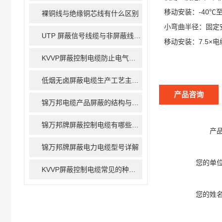
移动安装：-40℃至
裸铜线与绝缘铜芯线有什么区别
小弯曲半径：固定
UTP 屏蔽信号线缆与非屏蔽线缆的区别
移动安装：7.5×
KVVP屏蔽控制电缆防止电气干扰的措施
低烟无卤屏蔽电缆生产工艺主要包括以下几个步骤
产品咨询
锦万邦电缆产品屏蔽的结构与材料简介
锦万邦牌屏蔽控制电缆有哪些屏蔽方式
产
锦万邦牌屏蔽电力电缆型号详解
您的单
KVVP屏蔽控制电缆常见的种类有哪些呢
您的姓