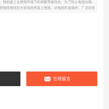
、特别是工业使用环境下的频繁弯曲场合，为了防止电缆纠缠、
把电缆卷绕在大型电缆卷盘上使用，对电缆形成保护。广泛应用
装卸货场等复杂工况现场使用
在线留言