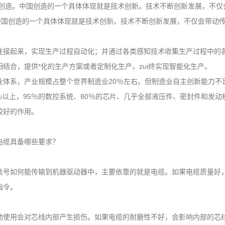
国创造。中国创造的一个具体体现就是技术创新。技术不断创新发展，不
造"。中国创造的一个具体体现就是技术创新。技术不断创新发展，不仅会带
接起来，实现生产过程自动化；并通过各类感知技术收集生产过程中的各
结合，提供*化的生产方案或者定制化生产，zui终实现智能化生产。
系，产业规模占整个世界制造业20％左右。但制造业自主创新能力不
％以上，95％的数控系统、80％的芯片、几乎全部液压件、密封件和发
较好的作用。
缆具备哪些要求？
号如何能传输到机器驱动器中，主要依靠的就是电缆。如果电缆质量好，
指令。
使用会对芯线内部产生损伤。如果电缆的耐磨性不好，会影响内部的芯线