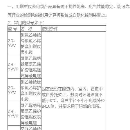
一，阻燃型仪表电缆产品具有防干扰性能高、电气性能稳定，能可靠
等行业的检测和控制用计算机系统或自动化控制装置上。
2：常用的型号如下：
型 号
名 称
使用条件
聚氯乙烯绝
缘聚氯乙烯
ZR-
YVV
护套阻燃仪
表电缆
聚氯乙烯绝
缘聚氯乙烯
ZR-
YVVP
护套阻燃阻
燃屏蔽电缆
聚乙烯绝缘
聚氯乙烯护
ZR-
固定敷设在隧道内、室内、管道中
YYV
套阻燃仪表
或户外托架上，敷设时环境温度不
电缆
低于0℃，弯曲半径不小于电缆外径
聚乙烯绝缘
的10倍，并要求用于阻燃的场所。
聚氯乙烯护
ZR-
YYVP
套阻燃仪表
屏蔽电缆
交联乙烯绝