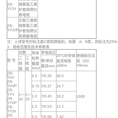
缘聚氯乙烯
ZR-
YYJV
护套阻燃仪
表电缆
交联乙烯绝
缘聚氯乙烯
ZR-
YYJVP
护套阻燃仪
表屏蔽电缆
注：上述型号的标注是C类阻燃级别，如需 A、B类，则标注为ZRA-或
3、规格范围及技术参数表
对数
导电线芯
导体
20℃时导体
绝缘耐压试
二
三
标称
型 号
根/单丝
直流电阻
验（50）
线
线
截面
≤Ω/km
V/5min
直径mm
mm2
组
组
ZR-
0.5
7/0.30
36.5
YVV
ZR-
YVVP
0.75
7/0.37
24.7
ZR-
YYV
1～
1～
1.0
7/0.43
18.2
1500
ZR-
24
19
YYVP
1.5
7/0.53
12.2
ZR-
YYJV
ZR-
2.5
7/0.68
7.42