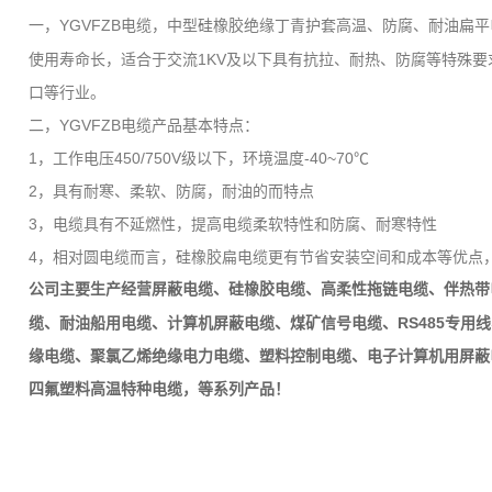
一，YGVFZB电缆，中型硅橡胶绝缘丁青护套高温、防腐、耐油扁平
使用寿命长，适合于交流1KV及以下具有抗拉、耐热、防腐等特殊
口等行业。
二，YGVFZB电缆产品基本特点：
1，工作电压450/750V级以下，环境温度-40~70℃
2，具有耐寒、柔软、防腐，耐油的而特点
3，电缆具有不延燃性，提高电缆柔软特性和防腐、耐寒特性
4，相对圆电缆而言，硅橡胶扁电缆更有节省安装空间和成本等优点
公司主要生产经营屏蔽电缆、硅橡胶电缆、高柔性拖链电缆、伴热带
RS485
缆、耐油船用电缆、计算机屏蔽电缆、煤矿信号电缆、
专用线
缘电缆、聚氯乙烯绝缘电力电缆、塑料控制电缆、电子计算机用屏蔽
四氟塑料高温特种电缆，等系列产品！